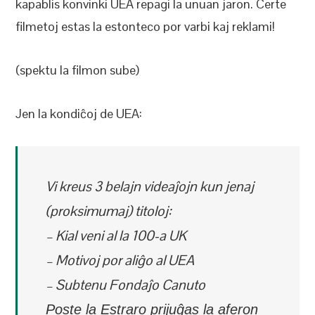
kapablis konvinki UEA repagi la unuan jaron. Certe
filmetoj estas la estonteco por varbi kaj reklami!
(spektu la filmon sube)
Jen la kondiĉoj de UEA:
Vi kreus 3 belajn videaĵojn kun jenaj
(proksimumaj) titoloj:
– Kial veni al la 100-a UK
– Motivoj por aliĝo al UEA
– Subtenu Fondaĵo
Canuto
Poste la Estraro prijuĝas la aferon