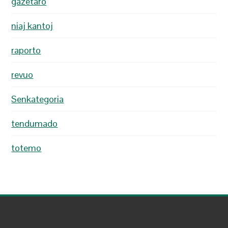
gazetaro
niaj kantoj
raporto
revuo
Senkategoria
tendumado
totemo