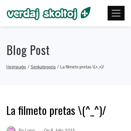
Blog Post
Hejmpaĝo
Senkategoria
La filmeto pretas \(^_^)/
La filmeto pretas \(^_^)/
By
Lupo
On
8 Julio 2015