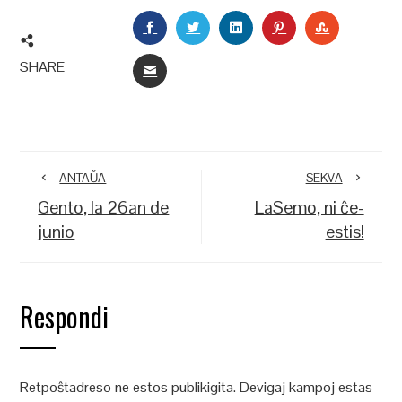
FACEBOOK
TWITTER
LINKEDIN
PINTEREST
STUMBLEU
SHARE
EMAIL
ANTAŬA
SEKVA
Gento, la 26an de
LaSemo, ni ĉe-
junio
estis!
Respondi
Retpoŝtadreso ne estos publikigita.
Devigaj kampoj estas