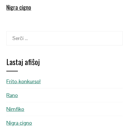
Nigra cigno
Serĉu:
Lastaj afiŝoj
Frito-konkurso!
Rano
Nimfiko
Nigra cigno