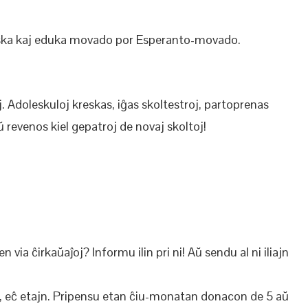
oleska kaj eduka movado por Esperanto-movado.
j. Adoleskuloj kreskas, iĝas skoltestroj, partoprenas
ŭ revenos kiel gepatroj de novaj skoltoj!
 via ĉirkaŭaĵoj? Informu ilin pri ni! Aŭ sendu al ni iliajn
, eĉ etajn. Pripensu etan ĉiu-monatan donacon de 5 aŭ