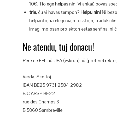
10€. Tio ege helpas nin. Vi ankaŭ povas spe
trie
, ĉu vi havas tempon?
Helpu nin!
Ni bezo
helpantojn: relegi niajn tesktojn, traduki il
imagi mojosan projekton estas senfina, ni
Ne atendu, tuj donacu!
Pere de FEL aŭ UEA (vsko-n) aŭ (prefere) rekte
Verdaj Skoltoj
IBAN BE25 9731 2584 2982
BIC ARSP BE22
rue des Champs 3
B 5060 Sambreville