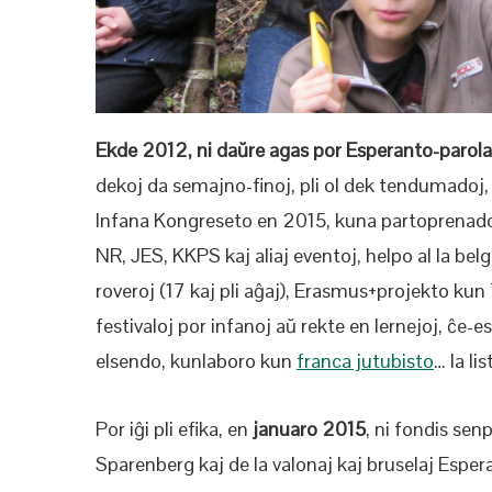
Ekde 2012, ni daŭre agas por Esperanto-parola
dekoj da semajno-finoj, pli ol dek tendumadoj,
Infana Kongreseto en 2015, kuna partoprenado
NR, JES, KKPS kaj aliaj eventoj, helpo al la bel
roveroj (17 kaj pli aĝaj), Erasmus+projekto ku
festivaloj por infanoj aŭ rekte en lernejoj, ĉe
elsendo, kunlaboro kun
franca jutubisto
… la li
Por iĝi pli efika, en
januaro 2015
, ni fondis sen
Sparenberg kaj de la valonaj kaj bruselaj Espe