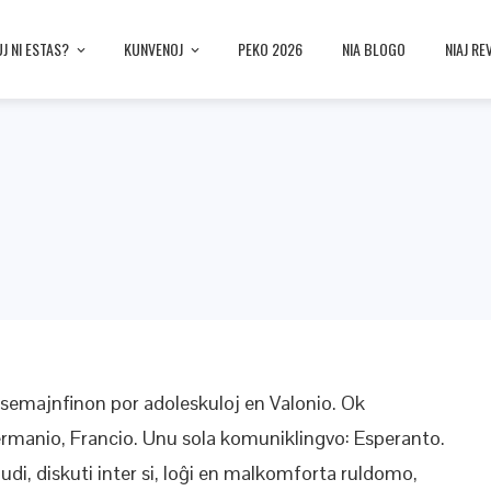
UJ NI ESTAS?
KUNVENOJ
PEKO 2026
NIA BLOGO
NIAJ RE
 semajnfinon por adoleskuloj en Valonio. Ok
Germanio, Francio. Unu sola komuniklingvo: Esperanto.
ludi, diskuti inter si, loĝi en malkomforta ruldomo,