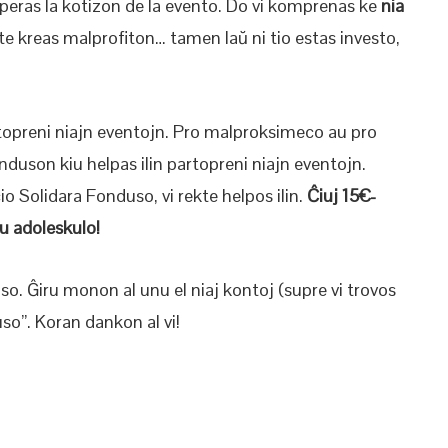
uperas la kotizon de la evento. Do vi komprenas ke
nia
te kreas malprofiton… tamen laŭ ni tio estas investo,
opreni niajn eventojn. Pro malproksimeco au pro
onduson kiu helpas ilin partopreni niajn eventojn.
o Solidara Fonduso, vi rekte helpos ilin.
Ĉiuj 15€-
u adoleskulo!
so. Ĝiru monon al unu el niaj kontoj (supre vi trovos
so”. Koran dankon al vi!