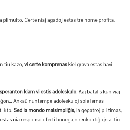
 la plimulto. Certe niaj agadoj estas tre home profita,
En tiu kazo,
vi certe komprenas
kiel grava estas havi
Esperanton kiam vi estis adoleskulo
. Kaj batalis kun viaj
ntiĝon… Ankaŭ nuntempe adoleskuloj sole lernas
, ktp.
Sed la mondo malsimpliĝis
, la gepatroj pli timas,
io estas nia responso oferti bonegajn renkontiĝojn al tiu