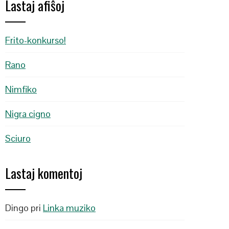
Lastaj afiŝoj
Frito-konkurso!
Rano
Nimfiko
Nigra cigno
Sciuro
Lastaj komentoj
Dingo
pri
Linka muziko