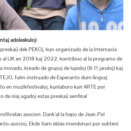
ntaj adoleskuloj:
 preskaŭ dek PEKOj, kun-organizado de la Internacia
 al IJK en 2018 kaj 2022, kontribuo al la programo de
ga movado, kreado de grupoj de lupidoj (8-11 jaruloj) kaj
n TEJO, fulm-instruado de Esperanto dum lingvaj
-esto en muzikfestivaloj, kunlaboro kun ARTE por
sto de niaj agadoj estas preskaŭ senfina!
profitcelan asocion. Dank’al la hepo de Jean-Pol
ranto-asocioj. Ekde tiam eblas mondonaci por subteni