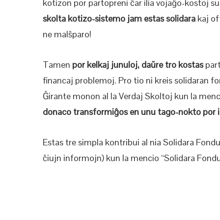
kotizon por partopreni ĉar ilia vojaĝo-kostoj s
skolta kotizo-sistemo jam estas solidara
kaj of
ne malŝparo!
Tamen
por kelkaj junuloj, daŭre tro kostas
part
financaj problemoj. Pro tio ni kreis solidaran f
Ĝirante monon al la Verdaj Skoltoj kun la menci
donaco transformiĝos en unu tago-nokto por i
Estas tre simpla kontribui al nia Solidara Fondu
ĉiujn informojn) kun la mencio “Solidara Fondu