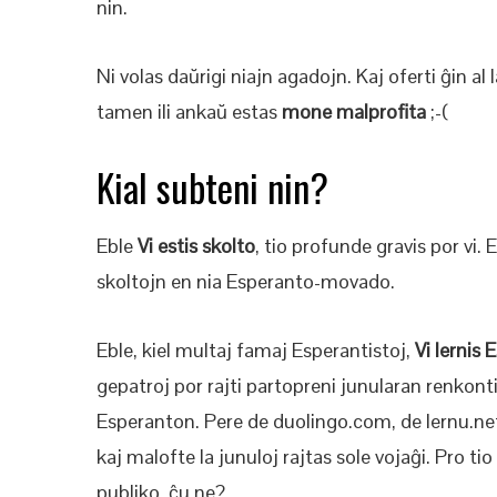
nin.
Ni volas daŭrigi niajn agadojn. Kaj oferti ĝin al
tamen ili ankaŭ estas
mone malprofita
;-(
Kial subteni nin?
Eble
Vi estis skolto
, tio profunde gravis por vi. 
skoltojn en nia Esperanto-movado.
Eble, kiel multaj famaj Esperantistoj,
Vi
lernis 
gepatroj por rajti partopreni junularan renko
Esperanton. Pere de duolingo.com, de lernu.net
kaj malofte la junuloj rajtas sole vojaĝi. Pro t
publiko, ĉu ne?