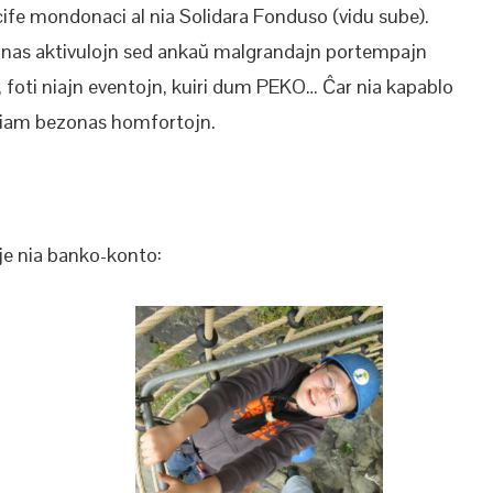
cife mondonaci al nia Solidara Fonduso (vidu sube).
nas aktivulojn sed ankaŭ malgrandajn portempajn
in, foti niajn eventojn, kuiri dum PEKO… Ĉar nia kapablo
 ĉiam bezonas homfortojn.
 je nia banko-konto: