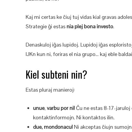
Kaj mi certas ke ĉiuj tuj vidas kial gravas ad
Strategie ĝi estas
nia plej bona investo
.
Denaskuloj iĝas lupidoj. Lupidoj iĝas esploristo
IJKn kun ni, foriras el nia grupo… kaj eble balda
Kiel subteni nin?
Estas pluraj manieroj:
unue
,
varbu por ni!
Ĉu ne estas 8-17-jaruloj en
kontaktinformojn. Ni kontaktos ilin.
due, mondonacu!
Ni akceptas ĉiujn sumojn