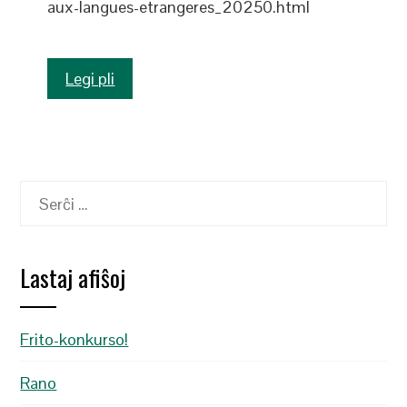
aux-langues-etrangeres_20250.html
Legi pli
Serĉu:
Lastaj afiŝoj
Frito-konkurso!
Rano