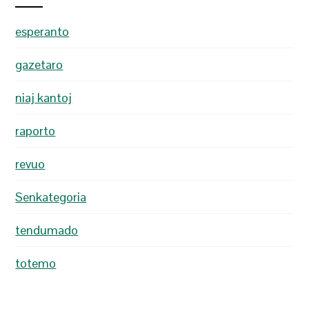
esperanto
gazetaro
niaj kantoj
raporto
revuo
Senkategoria
tendumado
totemo