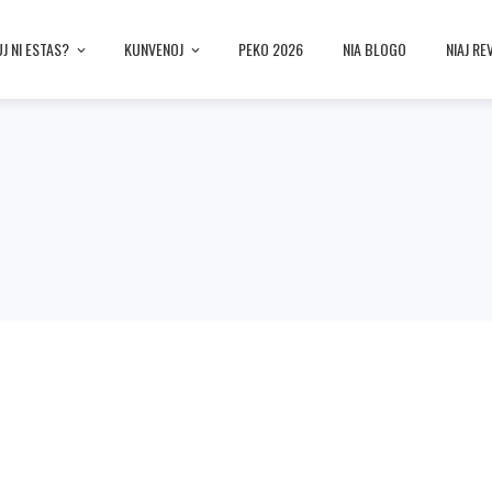
UJ NI ESTAS?
KUNVENOJ
PEKO 2026
NIA BLOGO
NIAJ RE