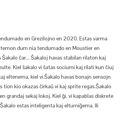
a tendumado en Grezilojno en 2020. Estas varma
totemon dum nia tendumado en Moustier en
Ŝakalo ĉar... Ŝakaloj havas stabilan rilaton kaj
lte. Kiel ŝakalo vi ŝatas sociumi kaj rilati kun ĉiuj
 kaj eltenema, kiel vi.Ŝakalo havas bonajn sensojn
kas tion kio okazas ĉirkaŭ vi kaj sprite regas.Ŝakalo
n grandaj sekaj lokoj. Kiel ĝi, vi kapablas diskrete
akalo estas inteligenta kaj elturniĝema. Ili