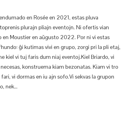
a tendumado en Rosée en 2021, estas pluva
oprenis plurajn pliajn eventojn. Ni ofertis vian
n Moustier en aŭgusto 2022. Por ni vi estas
fhundo: ĝi kutimas vivi en grupo, zorgi pri la pli etaj,
e kiel vi tuj faris dum niaj eventoj.Kiel Briardo, vi
am necesas, konstruema kiam bezonatas. Kiam vi tro
fari, vi dormas en iu ajn sofo.Vi sekvas la grupon
ko, nek…