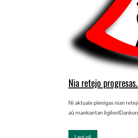
Nia retejo progresas
Ni aktuale plenigas nian rete
aŭ mankantan ligilon!Dankon
Legi pli