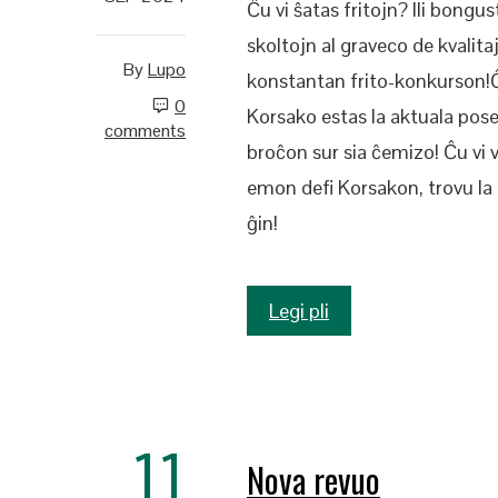
Ĉu vi ŝatas fritojn? Ili bongu
skoltojn al graveco de kvalita
By
Lupo
konstantan frito-konkurson!Ĉar
0
Korsako estas la aktuala posed
comments
broĉon sur sia ĉemizo! Ĉu vi
emon defi Korsakon, trovu la p
ĝin!
Legi pli
11
Nova revuo