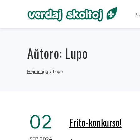
KI
Aŭtoro:
Lupo
Hejmpaĝo
Lupo
02
Frito-konkurso!
SEP 2024