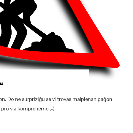
…
jon. Do ne surpriziĝu se vi trovas malplenan paĝon
 pro via komprenemo ;-)