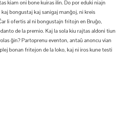
stas kiam oni bone kuiras ilin. Do por eduki niajn
j kaj bongustaj kaj sanigaj manĝoj, ni kreis
 li ofertis al ni bongustajn fritojn en Bruĝo,
anto de la premio. Kaj la sola kiu rajtas aldoni tiun
 volas ĝin? Partoprenu eventon, antaŭ anoncu vian
lej bonan fritejon de la loko, kaj ni iros kune testi