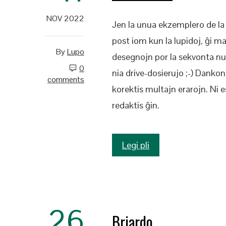
NOV 2022
Jen la unua ekzemplero de la r
post iom kun la lupidoj, ĝi 
By
Lupo
desegnojn por la sekvonta nume
0
nia drive-dosierujo ;-) Dankon 
comments
korektis multajn erarojn. Ni e
redaktis ĝin.
Legi pli
26
Briardo