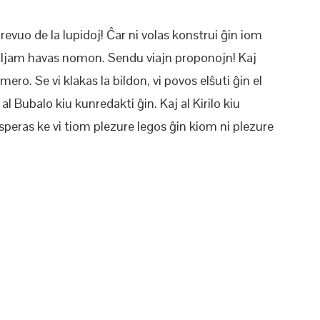
evuo de la lupidoj! Ĉar ni volas konstrui ĝin iom
maljam havas nomon. Sendu viajn proponojn! Kaj
ro. Se vi klakas la bildon, vi povos elŝuti ĝin el
al Bubalo kiu kunredakti ĝin. Kaj al Kirilo kiu
speras ke vi tiom plezure legos ĝin kiom ni plezure