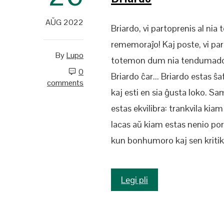
AŬG 2022
Briardo, vi partoprenis al ni
rememoraĵo! Kaj poste, vi part
By
Lupo
totemon dum nia tendumado e
0
Briardo ĉar... Briardo estas ŝa
comments
kaj esti en sia ĝusta loko. Sam
estas ekvilibra: trankvila ki
lacas aŭ kiam estas nenio por 
kun bonhumoro kaj sen kriti
Legi pli