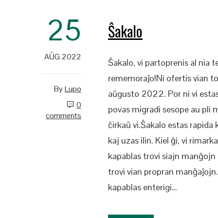
25
Ŝakalo
AŬG 2022
Ŝakalo, vi partoprenis al ni
rememoraĵo!Ni ofertis vian 
By
Lupo
aŭgusto 2022. Por ni vi estas 
0
povas migradi sesope au pli mu
comments
ĉirkaŭ vi.Ŝakalo estas rapida
kaj uzas ilin. Kiel ĝi, vi rimar
kapablas trovi siajn manĝojn e
trovi vian propran manĝaĵojn.Ŝ
kapablas enterigi…