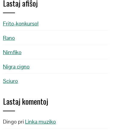
Lastaj afiŝoj
Frito-konkurso!
Rano
Nimfiko
Nigra cigno
Sciuro
Lastaj komentoj
Dingo
pri
Linka muziko