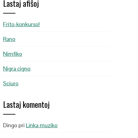
Lastaj afiŝoj
Frito-konkurso!
Rano
Nimfiko
Nigra cigno
Sciuro
Lastaj komentoj
Dingo
pri
Linka muziko