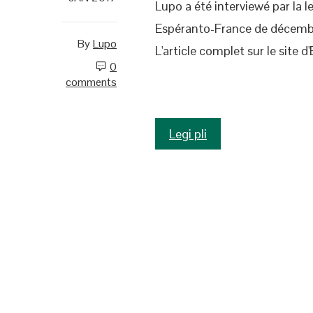
Lupo a été interviewé par la 
Espéranto-France de décembre
By
Lupo
L'article complet sur le site 
0
comments
Legi pli