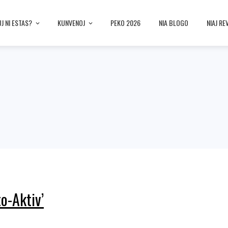
UJ NI ESTAS?
KUNVENOJ
PEKO 2026
NIA BLOGO
NIAJ RE
o-Aktiv’