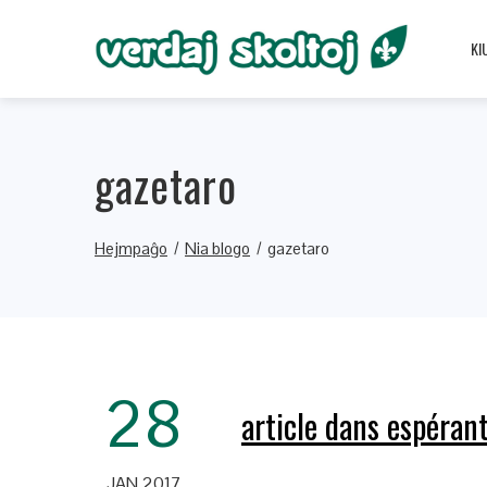
KI
gazetaro
Hejmpaĝo
Nia blogo
gazetaro
28
article dans espérant
JAN 2017