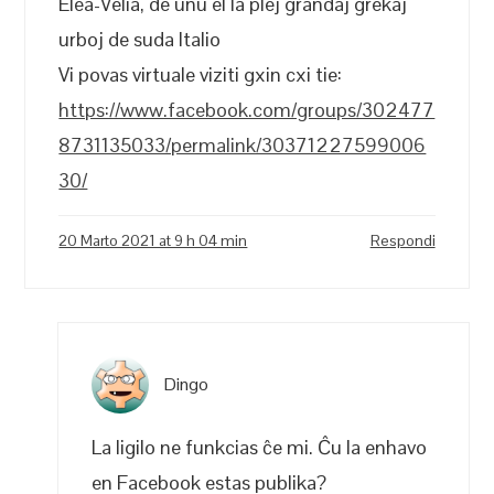
Elea-Velia, de unu el la plej grandaj grekaj
urboj de suda Italio
Vi povas virtuale viziti gxin cxi tie:
https://www.facebook.com/groups/302477
8731135033/permalink/30371227599006
30/
20 Marto 2021 at 9 h 04 min
Respondi
Dingo
La ligilo ne funkcias ĉe mi. Ĉu la enhavo
en Facebook estas publika?