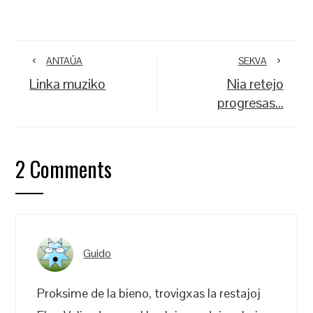
ANTAŬA
SEKVA
Linka muziko
Nia retejo
progresas…
2 Comments
Guido
Proksime de la bieno, trovigxas la restajoj