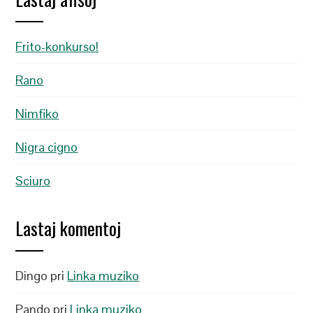
Frito-konkurso!
Rano
Nimfiko
Nigra cigno
Sciuro
Lastaj komentoj
Dingo
pri
Linka muziko
Pando
pri
Linka muziko