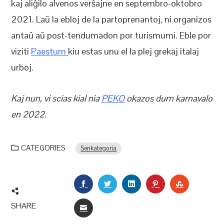
kaj aliĝilo alvenos verŝajne en septembro-oktobro
2021. Laŭ la ebloj de la partoprenantoj, ni organizos
antaŭ aŭ post-tendumadon por turismumi. Eble por
viziti
Paestum
kiu estas unu el la plej grekaj italaj
urboj.
Kaj nun, vi scias kial nia
PEKO
okazos dum karnavalo
en 2022.
CATEGORIES
Senkategoria
FACEBOOK
TWITTER
LINKEDIN
PINTEREST
STUMBLEU
SHARE
EMAIL