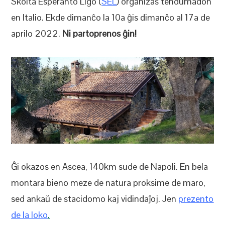
Skolta Esperanto Ligo (
SEL
) organizas tendumadon
en Italio. Ekde dimanĉo la 10a ĝis dimanĉo al 17a de
aprilo 2022.
Ni partoprenos ĝin!
Ĝi okazos en Ascea, 140km sude de Napoli. En bela
montara bieno meze de natura proksime de maro,
sed ankaŭ de stacidomo kaj vidindaĵoj. Jen
prezento
de la loko
.