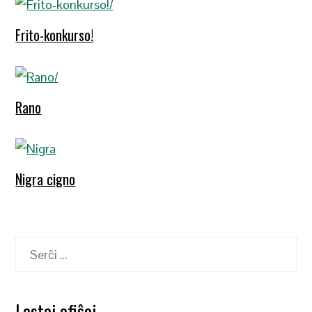
Frito-konkurso!
Rano
Nigra cigno
Serĉu:
Lastaj afiŝoj