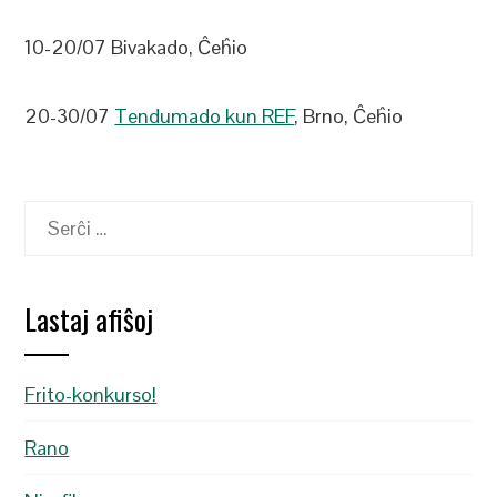
10-20/07 Bivakado, Ĉeĥio
20-30/07
Tendumado kun REF
, Brno, Ĉeĥio
Serĉu:
Lastaj afiŝoj
Frito-konkurso!
Rano