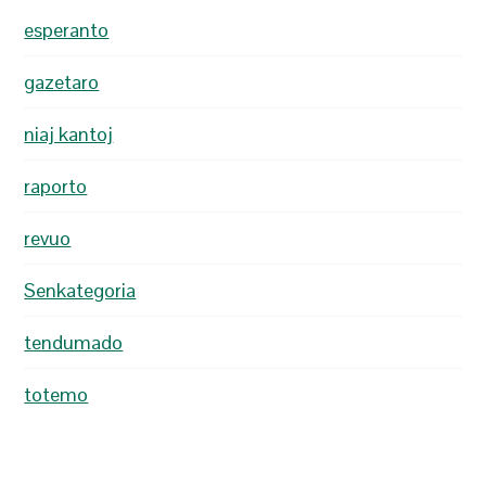
esperanto
gazetaro
niaj kantoj
raporto
revuo
Senkategoria
tendumado
totemo