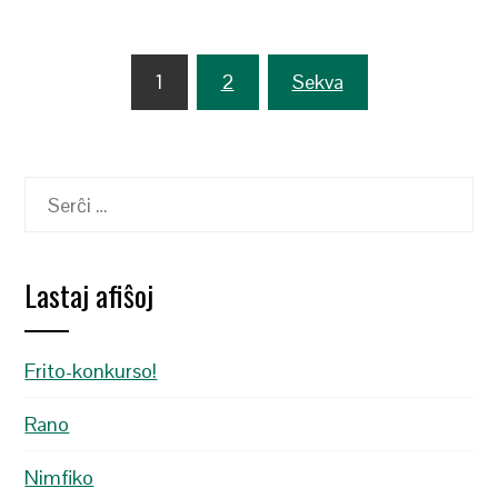
Navigado
1
2
Sekva
tra
afiŝoj
Serĉu:
Lastaj afiŝoj
Frito-konkurso!
Rano
Nimfiko