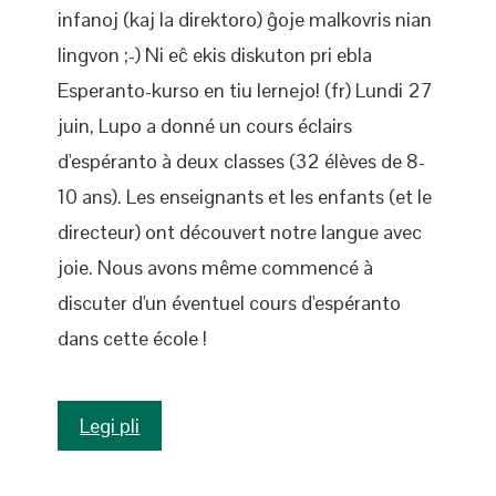
infanoj (kaj la direktoro) ĝoje malkovris nian
lingvon ;-) Ni eĉ ekis diskuton pri ebla
Esperanto-kurso en tiu lernejo! (fr) Lundi 27
juin, Lupo a donné un cours éclairs
d'espéranto à deux classes (32 élèves de 8-
10 ans). Les enseignants et les enfants (et le
directeur) ont découvert notre langue avec
joie. Nous avons même commencé à
discuter d'un éventuel cours d'espéranto
dans cette école !
Legi pli