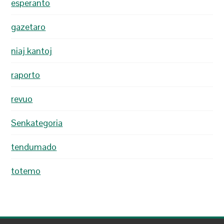
esperanto
gazetaro
niaj kantoj
raporto
revuo
Senkategoria
tendumado
totemo