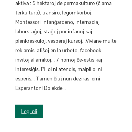
aktiva : 5 hektaroj de permakulturo (ĉiama
terkulturo), transiro, legomkorboj,
Montessori-infanĝardeno, internaciaj
laborstaĝoj, staĝoj por infanoj kaj
plenkreskuloj, vesperaj kursoj...Viviane multe
reklamis: afiŝoj en la urbeto, facebook,
invitoj al amikoj... 7 homoj ĉe-estis kaj
interesiĝis. Pli ol ni atendis, malpli ol ni
esperis... Tamen ĉiuj nun deziras lerni
Esperanton! Do ekde…
Legi pli