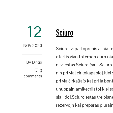
12
Sciuro
NOV 2023
Sciuro, vi partoprenis al ni
ofertis vian totemon dum ni
By
Dingo
ni vi estas Sciuro ĉar… Sciuro
0
nin pri viaj cirkokapabloj.Kie
comments
pri via ĉirkaŭaĵo kaj pri la bo
unuopajn amikecrilatoj kiel sc
siaj idoj.Sciuro estas tre pla
rezervojn kaj preparas pluraj