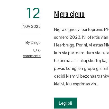
12
Nigra cigno
NOV 2023
Nigra cigno, vi partoprenis 
somero 2023. Ni ofertis via
By
Dingo
Heerbrugg. Por ni, vi estas Nig
0
kun sia partnero dum sia tuta v
comments
helpema al la aliaj skoltoj kaj
povas kuniĝi en grupo ĝis mil 
decidi kiam vi bezonas trankvi
kiel vi, kiu esprimas vin…
Legi pli