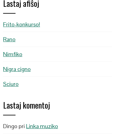
Lastaj afiŝoj
Frito-konkurso!
Rano
Nimfiko
Nigra cigno
Sciuro
Lastaj komentoj
Dingo
pri
Linka muziko