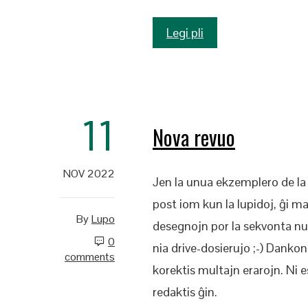
Legi pli
11
Nova revuo
NOV 2022
Jen la unua ekzemplero de la r
post iom kun la lupidoj, ĝi 
By
Lupo
desegnojn por la sekvonta nume
0
nia drive-dosierujo ;-) Dankon 
comments
korektis multajn erarojn. Ni e
redaktis ĝin.