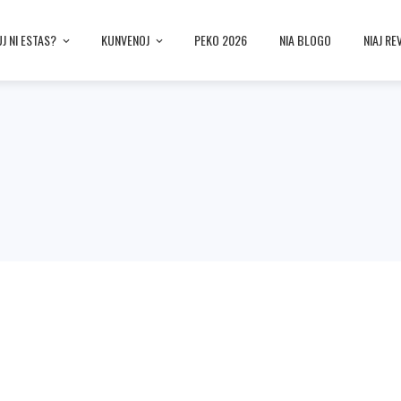
UJ NI ESTAS?
KUNVENOJ
PEKO 2026
NIA BLOGO
NIAJ RE