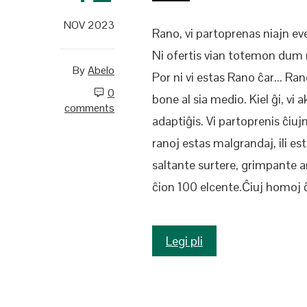
NOV 2023
Rano, vi partoprenas niajn e
Ni ofertis vian totemon dum
By
Abelo
Por ni vi estas Rano ĉar... Ra
0
bone al sia medio. Kiel ĝi, vi 
comments
adaptiĝis. Vi partoprenis ĉiu
ranoj estas malgrandaj, ili est
saltante surtere, grimpante a
ĉion 100 elcente.Ĉiuj homoj 
Legi pli