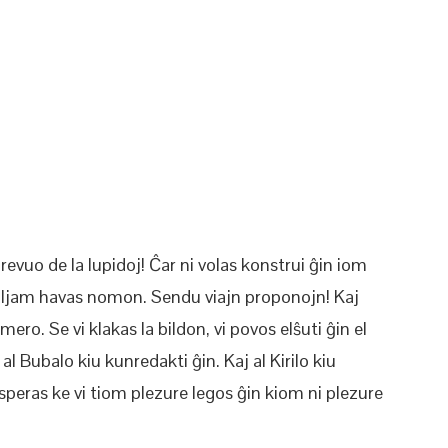
evuo de la lupidoj! Ĉar ni volas konstrui ĝin iom
maljam havas nomon. Sendu viajn proponojn! Kaj
ro. Se vi klakas la bildon, vi povos elŝuti ĝin el
al Bubalo kiu kunredakti ĝin. Kaj al Kirilo kiu
speras ke vi tiom plezure legos ĝin kiom ni plezure