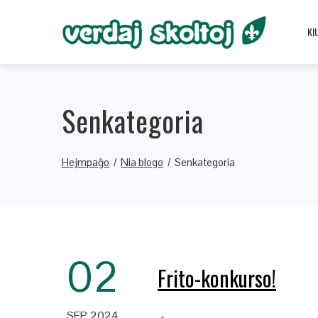
KI
Senkategoria
Hejmpaĝo
Nia blogo
Senkategoria
02
Frito-konkurso!
SEP 2024