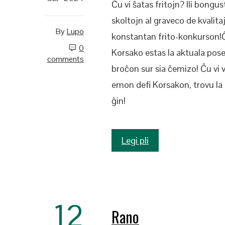
Ĉu vi ŝatas fritojn? Ili bongu
skoltojn al graveco de kvalita
By
Lupo
konstantan frito-konkurson!Ĉar
0
Korsako estas la aktuala posed
comments
broĉon sur sia ĉemizo! Ĉu vi
emon defi Korsakon, trovu la p
ĝin!
Legi pli
12
Rano