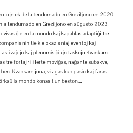
ventojn ek de la tendumado en Greziljono en 2020.
 nia tendumado en Greziljono en aŭgusto 2023.
no vivas ĉie en la mondo kaj kapablas adaptiĝi tre
akompanis nin tie kie okazis niaj eventoj kaj
jn aktivaĵojn kaj plenumis ĉiujn taskojn.Kvankam
as tre fortaj : ili lerte moviĝas, naĝante subakve,
rben. Kvankam juna, vi agas kun pasio kaj faras
ĉirkaŭ la mondo konas tiun beston.…