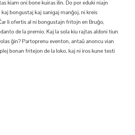
stas kiam oni bone kuiras ilin. Do por eduki niajn
j kaj bongustaj kaj sanigaj manĝoj, ni kreis
 li ofertis al ni bongustajn fritojn en Bruĝo,
anto de la premio. Kaj la sola kiu rajtas aldoni tiun
 volas ĝin? Partoprenu eventon, antaŭ anoncu vian
lej bonan fritejon de la loko, kaj ni iros kune testi