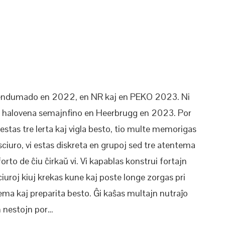
a tendumado en 2022, en NR kaj en PEKO 2023. Ni
a halovena semajnfino en Heerbrugg en 2023. Por
 estas tre lerta kaj vigla besto, tio multe memorigas
l sciuro, vi estas diskreta en grupoj sed tre atentema
nforto de ĉiu ĉirkaŭ vi. Vi kapablas konstrui fortajn
iuroj kiuj krekas kune kaj poste longe zorgas pri
nema kaj preparita besto. Ĝi kaŝas multajn nutraĵo
n nestojn por…