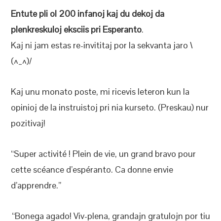
Entute pli ol 200 infanoj kaj du dekoj da
plenkreskuloj eksciis pri Esperanto
.
Kaj ni jam estas re-invititaj por la sekvanta jaro \
(^_^)/
Kaj unu monato poste, mi ricevis leteron kun la
opinioj de la instruistoj pri nia kurseto. (Preskau) nur
pozitivaj!
“Super activité ! Plein de vie, un grand bravo pour
cette scéance d’espéranto. Ca donne envie
d’apprendre.”
“Bonega agado! Viv-plena, grandajn gratulojn por tiu