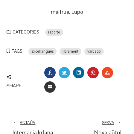
malfrue, Lupo
CATEGORIES
raporto
TAGS
excel'langues
libramont
varbado
FACEBOOK
TWITTER
LINKEDIN
PINTEREST
STUMBLEU
SHARE
EMAIL
ANTAŬA
SEKVA
Internacia Infana
Nova aŭto!