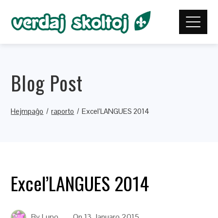
Blog Post
Hejmpaĝo
raporto
Excel’LANGUES 2014
Excel’LANGUES 2014
By
Lupo
On
13 Januaro 2015