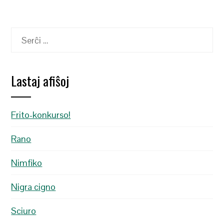
Serĉu:
Lastaj afiŝoj
Frito-konkurso!
Rano
Nimfiko
Nigra cigno
Sciuro