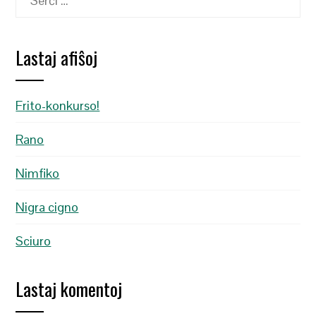
Lastaj afiŝoj
Frito-konkurso!
Rano
Nimfiko
Nigra cigno
Sciuro
Lastaj komentoj