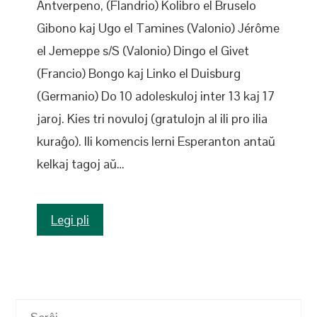
Antverpeno, (Flandrio) Kolibro el Bruselo
Gibono kaj Ugo el Tamines (Valonio) Jérôme
el Jemeppe s/S (Valonio) Dingo el Givet
(Francio) Bongo kaj Linko el Duisburg
(Germanio) Do 10 adoleskuloj inter 13 kaj 17
jaroj. Kies tri novuloj (gratulojn al ili pro ilia
kuraĝo). Ili komencis lerni Esperanton antaŭ
kelkaj tagoj aŭ…
Legi pli
Serĉu: