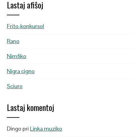
Lastaj afiŝoj
Frito-konkurso!
Rano
Nimfiko
Nigra cigno
Sciuro
Lastaj komentoj
Dingo
pri
Linka muziko