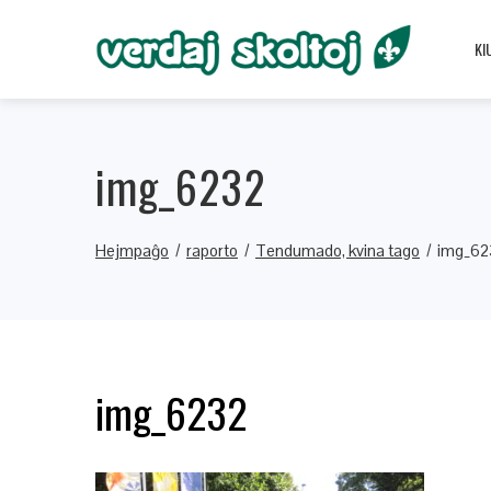
KI
img_6232
Hejmpaĝo
raporto
Tendumado, kvina tago
img_62
img_6232