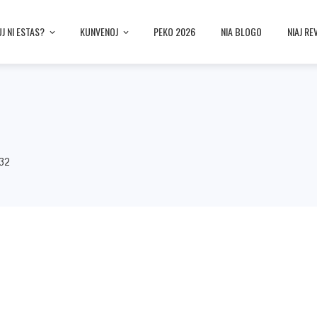
UJ NI ESTAS?
KUNVENOJ
PEKO 2026
NIA BLOGO
NIAJ RE
32