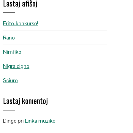
Lastaj afiŝoj
Frito-konkurso!
Rano
Nimfiko
Nigra cigno
PON
L
Sciuro
Lastaj komentoj
Dingo
pri
Linka muziko