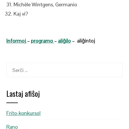
Michèle Wintgens, Germanio
Kaj vi?
Informoj
–
programo
–
aliĝilo
– aliĝintoj
Serĉu:
Lastaj afiŝoj
Frito-konkurso!
Rano