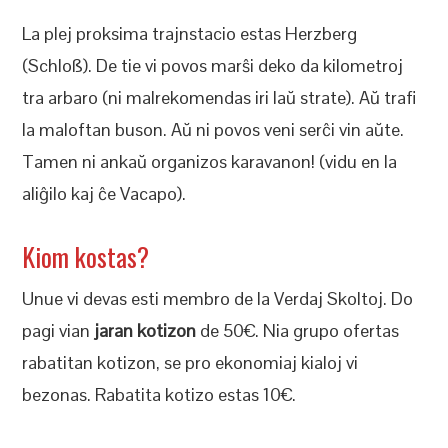
La plej proksima trajnstacio estas Herzberg
(Schloß). De tie vi povos marŝi deko da kilometroj
tra arbaro (ni malrekomendas iri laŭ strate). Aŭ trafi
la maloftan buson. Aŭ ni povos veni serĉi vin aŭte.
Tamen ni ankaŭ organizos karavanon! (vidu en la
aliĝilo kaj ĉe Vacapo).
Kiom kostas?
Unue vi devas esti membro de la Verdaj Skoltoj. Do
pagi vian
jaran kotizon
de 50€. Nia grupo ofertas
rabatitan kotizon, se pro ekonomiaj kialoj vi
bezonas. Rabatita kotizo estas 10€.