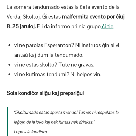
La somera tendumado estas la ĉefa evento de la
Verdaj Skoltoj. Ĝi estas
malfermita evento por ĉiuj
8-25 jaruloj.
Pli da informo pri nia grupo
ĉi tie
.
vi ne parolas Esperanton? Ni instruos ĝin al vi
antaŭ kaj dum la tendumado.
vi ne estas skolto? Tute ne gravas.
vi ne kutimas tendumi? Ni helpos vin.
Sola kondiĉo: aliĝu kaj prepariĝu!
“Skoltumado estas aparta mondo! Tamen ni respektas la
leĝojn de la loko kaj nek fumas nek drinkas.”
Lupo – la fondinto