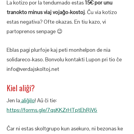
La kotizo por la tendumado estas
15€ por unu
tranokto minus viaj vojaĝo-kostoj
. Ĉu via kotizo
estas negativa? Ofte okazas. En tiu kazo, vi
partoprenos senpage 😉
Eblas pagi plurfoje kaj peti monhelpon de nia
solidareco-kaso. Bonvolu kontakti Lupon pri tio ĉe
info@verdajskoltoj.net
Kiel aliĝi?
Jen la
aliĝilo
! Aŭ ĉi tie:
https://forms.gle/7qsKKZrHTptEhRjV6
Ĉar ni estas skoltgrupo kun asekuro, ni bezonas ke