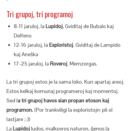
Tri grupoj, tri programoj
8-11 jaruloj, la
Lupidoj.
Gviditaj de Bubalo kaj
Delfeno
12-16 jaruloj, la
Esploristoj
. Gviditaj de Lampido
kaj Aneŝka
17-25 jaruloj, la
Roveroj
. Memzorgas.
La tri grupoj estos je la sama loko. Kun apartaj areoj.
Estos kelkaj komunaj programeroj kaj momentoj.
Sed l
a tri grupoj havos sian propan etoson kaj
programon.
(Por trankviligi la esploristojn: pli ol
lastjare ;-))
La
Lupidoj
ludos, malkovros naturon, ĝenos la