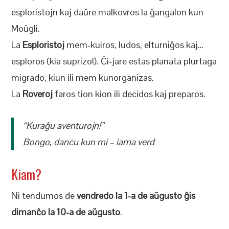
esploristojn kaj daŭre
malkovros la ĝangalon kun
Moŭgli.
La
Esploristoj
mem-kuiros, ludos, elturniĝos kaj…
esploros (kia suprizo!). Ĉi-jare estas planata plurtaga
migrado, kiun ili mem kunorganizas.
La
Roveroj
faros tion kion ili decidos kaj preparos.
“Kuraĝu aventurojn!”
Bongo, dancu kun mi – iama verd
Kiam?
Ni tendumos de
vendredo la 1-a de aŭgusto ĝis
dimanĉo la 10-a de aŭgusto
.