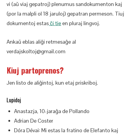
vi (aŭ viaj gepatroj) plenumus sandokumenton kaj
(por la malpli ol 18 jaruloj) gepatran permeson. Tiuj
dokumentoj estas
ĉi tie
en pluraj lingvoj.
Ankaŭ eblas aliĝi retmesaĝe al
verdajskoltoj@gmail.com
Kiuj partoprenos?
Jen listo de aliĝintoj, kun etaj priskriboj.
Lupidoj
Anastazja, 10-jaraĝa de Pollando
Adrian De Coster
Dóra Dévai: Mi estas la fratino de Elefanto kaj