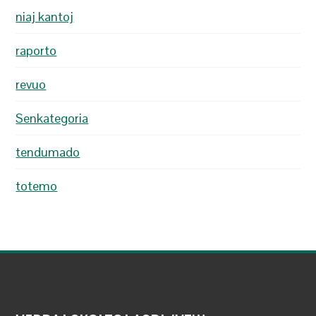
niaj kantoj
raporto
revuo
Senkategoria
tendumado
totemo