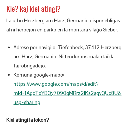
Kie? kaj kiel atingi?
La urbo Herzberg am Harz, Germanio disponebligas
al ni herbejon en parko en la montara vilaĝo Sieber.
Adreso por navigilo: Tiefenbeek, 37412 Herzberg
am Harz, Germanio. Ni tendumos malantaŭ la
fajrobrigadejo.
Komuna google-mapo:
https://www.google.com/maps/d/edit?
mid=1AgcToYBQy7090qMRrz2IKs2sgvQUc8U&
usp=sharing
Kiel atingi la lokon?