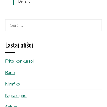
Delfeno
Serĉu:
Lastaj afiŝoj
Frito-konkurso!
Rano
Nimfiko
Nigra cigno
Sciuro