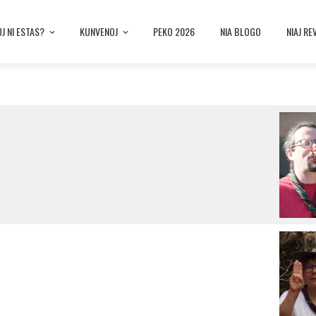
UJ NI ESTAS?
KUNVENOJ
PEKO 2026
NIA BLOGO
NIAJ RE