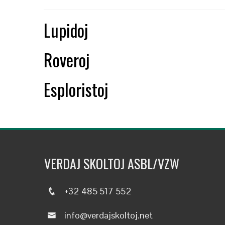
Lupidoj
Roveroj
Esploristoj
VERDAJ SKOLTOJ ASBL/VZW
+32 485 517 552
info@verdajskoltoj.net